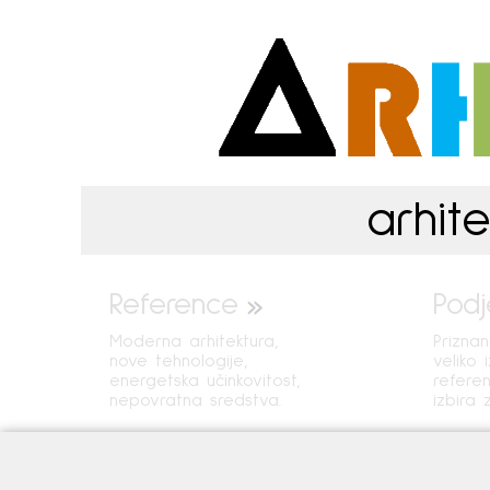
arhite
Reference
Podj
Moderna arhitektura,
Prizna
nove tehnologije,
veliko 
energetska učinkovitost,
refere
nepovratna sredstva.
izbira 