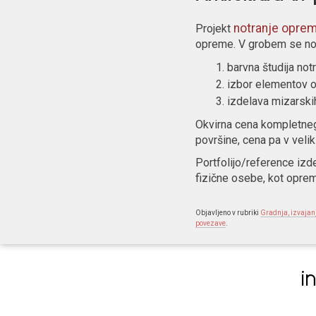
notranje opre
Projekt
opreme. V grobem se notr
barvna študija not
izbor elementov o
izdelava mizarski
Okvirna cena kompletneg
površine, cena pa v velik
Portfolijo/reference izd
fizične osebe, kot oprem
Objavljeno v rubriki
Gradnja, izvajan
povezave
.
i