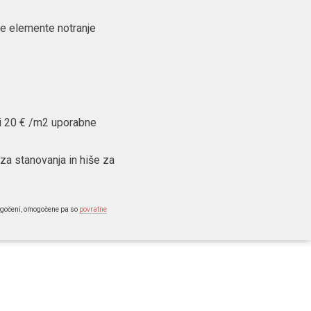
se elemente notranje
li 20 € /m2 uporabne
za stanovanja in hiše za
ogočeni, omogočene pa so
povratne