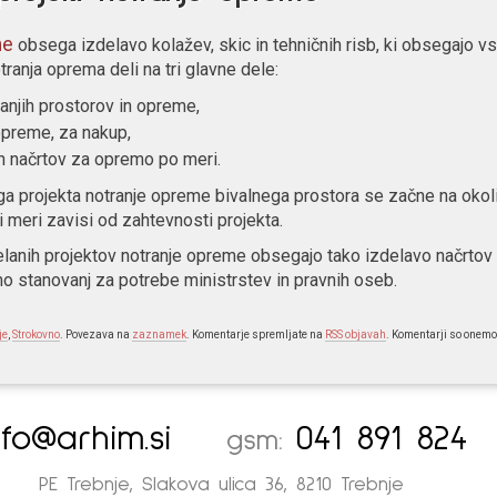
me
obsega izdelavo kolažev, skic in tehničnih risb, ki obsegajo v
anja oprema deli na tri glavne dele:
ranjih prostorov in opreme,
preme, za nakup,
h načrtov za opremo po meri.
a projekta notranje opreme bivalnega prostora se začne na oko
i meri zavisi od zahtevnosti projekta.
elanih projektov notranje opreme obsegajo tako izdelavo načrtov 
o stanovanj za potrebe ministrstev in pravnih oseb.
je
,
Strokovno
. Povezava na
zaznamek
. Komentarje spremljate na
RSS objavah
. Komentarji so onem
nfo@arhim.si
041 891 824
gsm:
PE Trebnje, Slakova ulica 36, 8210 Trebnje