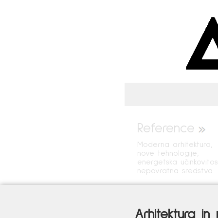
Reference
Moderna arhitektura,
nove tehnologije,
energetska učinkovitos
nepovratna sredstva.
Arhitektura in