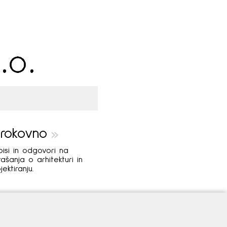
trokovno
isi in odgovori na
ašanja o arhitekturi in
jektiranju.