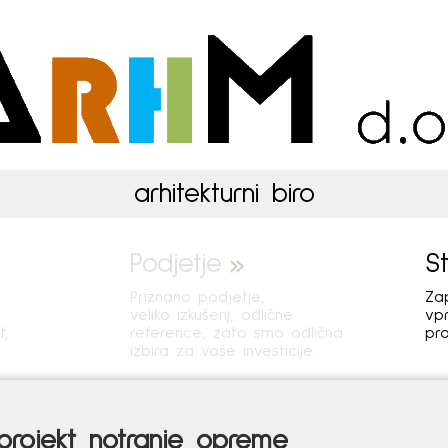
ARHIM d.o.o.
arhitekturni biro
Podjetje
S
Priznano podjetje,
Zap
veliko izkušenj, odlične
vpr
t,
reference, zato smo odlična
pro
izbira za vaše investicije.
 projekt notranje opreme