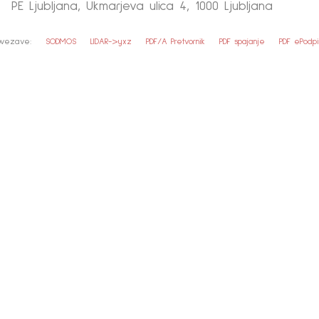
PE Ljubljana, Ukmarjeva ulica 4, 1000 Ljubljana
povezave:
SODMOS
LIDAR->yxz
PDF/A Pretvornik
PDF spajanje
PDF ePodpi