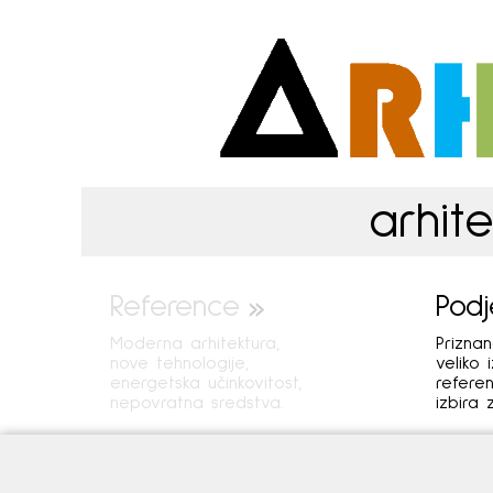
arhite
Reference
Podj
Moderna arhitektura,
Prizna
nove tehnologije,
veliko 
energetska učinkovitost,
refere
nepovratna sredstva.
izbira 