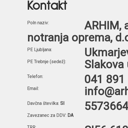
Kontakt
ARHIM, ar
Poln naziv:
notranja oprema, d.
Ukmarjev
PE Ljubljana:
Slakova 
PE Trebnje (sedež):
041 891
Telefon:
info@arh
Email:
557366
Davčna številka:
SI
Zavezanec za DDV:
DA
TRR: