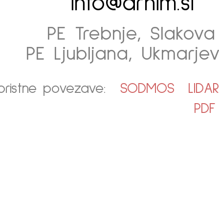
info@arhim.si
PE Trebnje, Slakova 
PE Ljubljana, Ukmarjev
oristne povezave:
SODMOS
LIDA
PDF