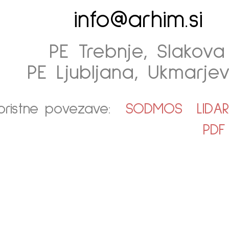
info@arhim.si
PE Trebnje, Slakova 
PE Ljubljana, Ukmarjev
oristne povezave:
SODMOS
LIDA
PDF