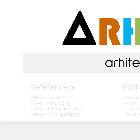
arhite
Reference
Podj
Moderna arhitektura,
Prizna
nove tehnologije,
veliko 
energetska učinkovitost,
refere
nepovratna sredstva.
izbira 