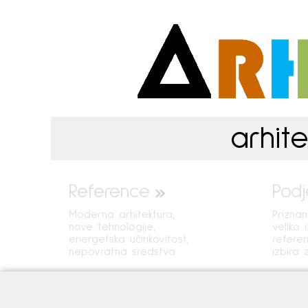
arhite
Reference
Podj
Moderna arhitektura,
Prizna
nove tehnologije,
veliko 
energetska učinkovitost,
refere
nepovratna sredstva.
izbira 