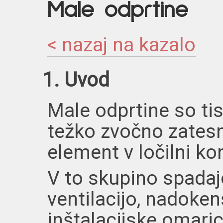
Male odprtine
< nazaj na kazalo
1. Uvod
Male odprtine so tist
težko zvočno zates
element v ločilni kon
V to skupino spadajo
ventilacijo, nadoke
inštalacijske omari