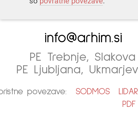
so
povratne povezave
.
info@arhim.si
PE Trebnje, Slakova 
PE Ljubljana, Ukmarjev
oristne povezave:
SODMOS
LIDA
PDF