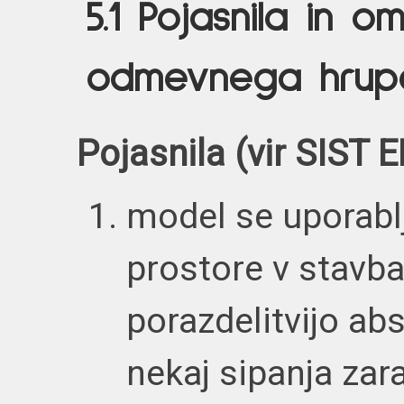
5.1 Pojasnila in o
odmevnega hrup
Pojasnila (vir SIST 
model se uporablj
prostore v stavb
porazdelitvijo ab
nekaj sipanja zara