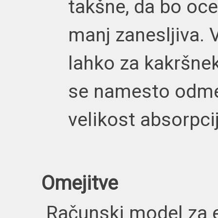
takšne, da bo o
manj zanesljiva. V
lahko za kakršnek
se namesto odme
velikost absorpcij
Omejitve
Računski model za 