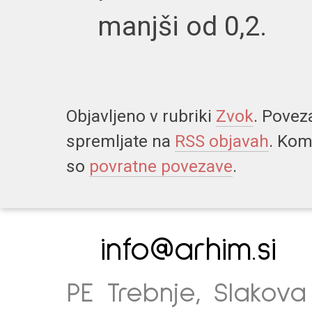
manjši od 0,2.
Objavljeno v rubriki
Zvok
. Povez
spremljate na
RSS objavah
. Kom
so
povratne povezave
.
info@arhim.si
PE Trebnje, Slakova 