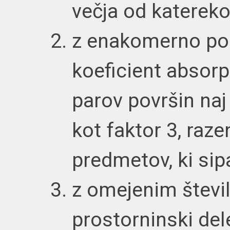
večja od katereko
z enakomerno por
koeficient absorpc
parov površin naj
kot faktor 3, raze
predmetov, ki sip
z omejenim štev
prostorninski de