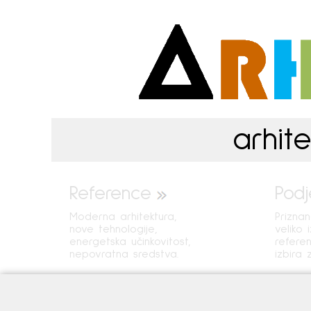
arhite
Reference
Podj
Moderna arhitektura,
Prizna
nove tehnologije,
veliko 
energetska učinkovitost,
refere
nepovratna sredstva.
izbira 