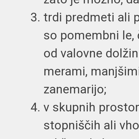
trdi predmeti ali
so pomembni le, 
od valovne dolžin
merami, manjšimi
zanemarijo;
v skupnih prostor
stopniščih ali vh