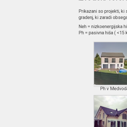
Prikazani so projekti, ki
gradenj, ki zaradi obse
Neh = nizkoenergijska h
Ph = pasivna hiša ( <15
Ph v Medvod