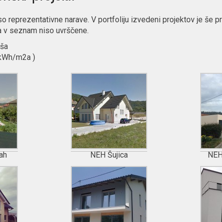
 so reprezentativne narave. V portfoliju izvedeni projektov je še pr
ga v seznam niso uvrščene.
iša
 kWh/m2a )
ah
NEH Šujica
NEH