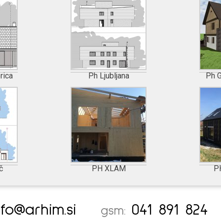
rica
Ph Ljubljana
Ph G
č
PH XLAM
P
nfo@arhim.si
041 891 824
gsm: