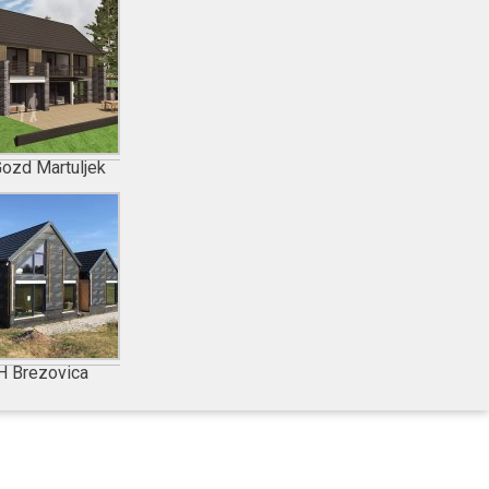
ozd Martuljek
H Brezovica