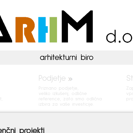
ARHIM d.o.o.
arhitekturni biro
Podjetje
S
Priznano podjetje,
Zap
veliko izkušenj, odlične
vpr
t,
reference, zato smo odlična
pro
izbira za vaše investicije.
enčni projekti