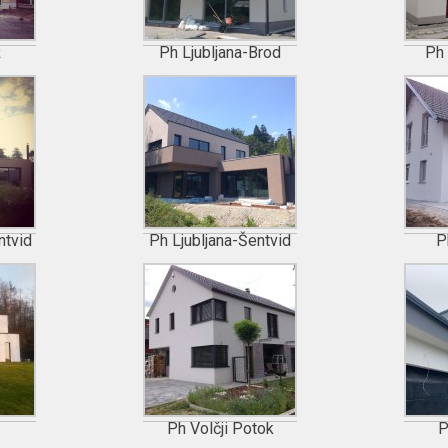
ž
Ph Ljubljana-Brod
Ph 
ntvid
Ph Ljubljana-Šentvid
P
Ph Volčji Potok
P