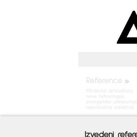
Reference
Moderna arhitektura,
nove tehnologije,
energetska učinkovitos
nepovratna sredstva.
Izvedeni refer