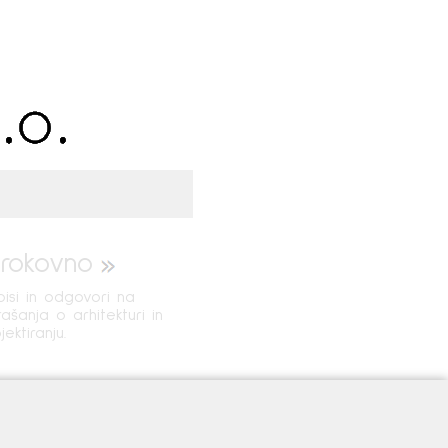
trokovno
isi in odgovori na
ašanja o arhitekturi in
jektiranju.