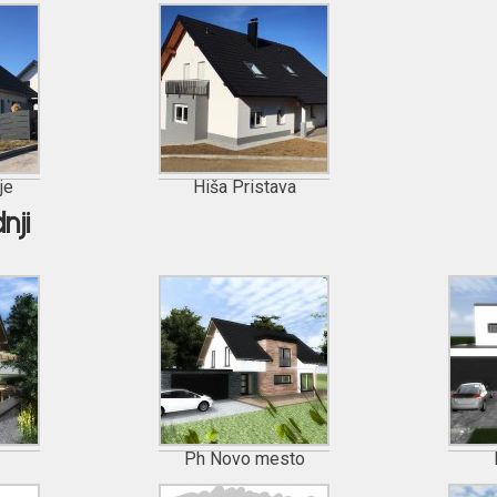
je
Hiša Pristava
nji
Ph Novo mesto