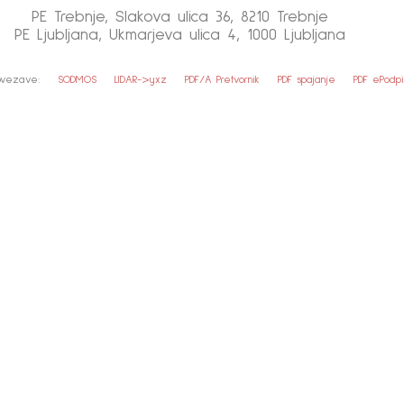
PE Trebnje, Slakova ulica 36, 8210 Trebnje
PE Ljubljana, Ukmarjeva ulica 4, 1000 Ljubljana
povezave:
SODMOS
LIDAR->yxz
PDF/A Pretvornik
PDF spajanje
PDF ePodpi