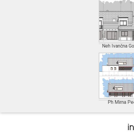
Neh Ivančna Go
Ph Mirna Pe
i