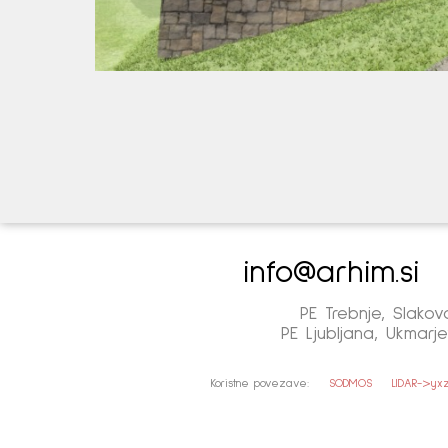
info@arhim.si
PE Trebnje, Slakov
PE Ljubljana, Ukmarje
Koristne povezave:
SODMOS
LIDAR->yx