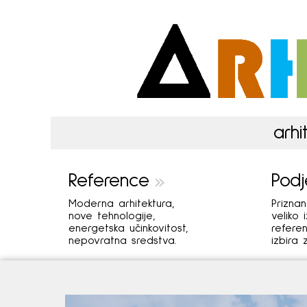
arhi
Reference
Podj
Moderna arhitektura,
Prizna
nove tehnologije,
veliko 
energetska učinkovitost,
refere
nepovratna sredstva.
izbira 